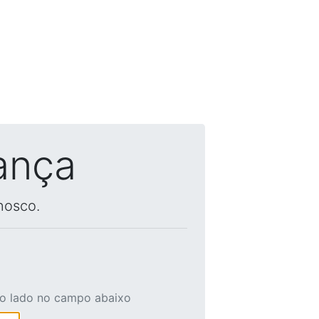
ança
nosco.
ao lado no campo abaixo