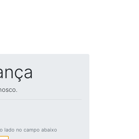
ança
nosco.
ao lado no campo abaixo