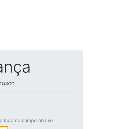
ança
nosco.
ao lado no campo abaixo